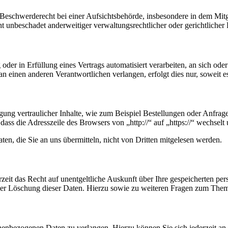
schwerderecht bei einer Aufsichtsbehörde, insbesondere in dem Mitgli
 unbeschadet anderweitiger verwaltungsrechtlicher oder gerichtlicher 
oder in Erfüllung eines Vertrags automatisiert verarbeiten, an sich od
n einen anderen Verantwortlichen verlangen, erfolgt dies nur, soweit e
ung vertraulicher Inhalte, wie zum Beispiel Bestellungen oder Anfrage
dass die Adresszeile des Browsers von „http://“ auf „https://“ wechsel
en, die Sie an uns übermitteln, nicht von Dritten mitgelesen werden.
zeit das Recht auf unentgeltliche Auskunft über Ihre gespeicherten 
der Löschung dieser Daten. Hierzu sowie zu weiteren Fragen zum Them
onenbezogenen Daten zu verlangen. Hierzu können Sie sich jederzeit a