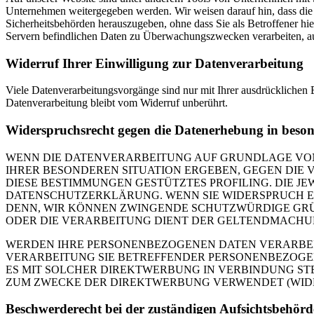
Unternehmen weitergegeben werden. Wir weisen darauf hin, dass die 
Sicherheitsbehörden herauszugeben, ohne dass Sie als Betroffener h
Servern befindlichen Daten zu Überwachungszwecken verarbeiten, ausw
Widerruf Ihrer Einwilligung zur Datenverarbeitung
Viele Datenverarbeitungsvorgänge sind nur mit Ihrer ausdrücklichen E
Datenverarbeitung bleibt vom Widerruf unberührt.
Widerspruchsrecht gegen die Datenerhebung in beso
WENN DIE DATENVERARBEITUNG AUF GRUNDLAGE VON ART
IHRER BESONDEREN SITUATION ERGEBEN, GEGEN DIE 
DIESE BESTIMMUNGEN GESTÜTZTES PROFILING. DIE J
DATENSCHUTZERKLÄRUNG. WENN SIE WIDERSPRUCH EI
DENN, WIR KÖNNEN ZWINGENDE SCHUTZWÜRDIGE GRÜN
ODER DIE VERARBEITUNG DIENT DER GELTENDMACHUN
WERDEN IHRE PERSONENBEZOGENEN DATEN VERARBEITE
VERARBEITUNG SIE BETREFFENDER PERSONENBEZOGEN
ES MIT SOLCHER DIREKTWERBUNG IN VERBINDUNG ST
ZUM ZWECKE DER DIREKTWERBUNG VERWENDET (WIDERS
Beschwerde­recht bei der zuständigen Aufsichts­behörd