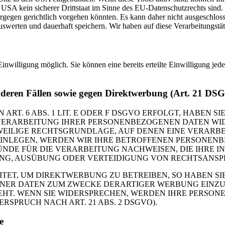
USA kein sicherer Drittstaat im Sinne des EU-Datenschutzrechts sind
iergegen gerichtlich vorgehen könnten. Es kann daher nicht ausgeschl
erten und dauerhaft speichern. Wir haben auf diese Verarbeitungstäti
inwilligung möglich. Sie können eine bereits erteilte Einwilligung jed
nderen Fällen sowie gegen Direktwerbung (Art. 21 DS
. 6 ABS. 1 LIT. E ODER F DSGVO ERFOLGT, HABEN SIE
VERARBEITUNG IHRER PERSONENBEZOGENEN DATEN WIDE
EWEILIGE RECHTSGRUNDLAGE, AUF DENEN EINE VERARBE
NLEGEN, WERDEN WIR IHRE BETROFFENEN PERSONENBE
DE FÜR DIE VERARBEITUNG NACHWEISEN, DIE IHRE IN
G, AUSÜBUNG ODER VERTEIDIGUNG VON RECHTSANSPRÜC
T, UM DIREKTWERBUNG ZU BETREIBEN, SO HABEN SIE
ER DATEN ZUM ZWECKE DERARTIGER WERBUNG EINZULEG
EHT. WENN SIE WIDERSPRECHEN, WERDEN IHRE PERSO
PRUCH NACH ART. 21 ABS. 2 DSGVO).
e