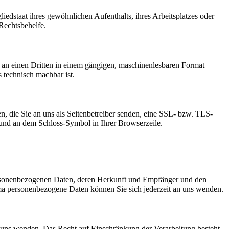
edstaat ihres gewöhnlichen Aufenthalts, ihres Arbeitsplatzes oder
Rechtsbehelfe.
er an einen Dritten in einem gängigen, maschinenlesbaren Format
s technisch machbar ist.
n, die Sie an uns als Seitenbetreiber senden, eine SSL- bzw. TLS-
t und an dem Schloss-Symbol in Ihrer Browserzeile.
personenbezogenen Daten, deren Herkunft und Empfänger und den
a personenbezogene Daten können Sie sich jederzeit an uns wenden.
n uns wenden. Das Recht auf Einschränkung der Verarbeitung besteht