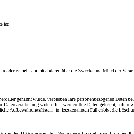
e ist:
ie allein oder gemeinsam mit anderen über die Zwecke und Mittel der V
cherdauer genannt wurde, verbleiben Ihre personenbezogenen Daten bei 
r Datenverarbeitung widerrufen, werden Ihre Daten gelöscht, sofern w
iche Aufbewahrungsfristen); im letztgenannten Fall erfolgt die Löschun
Sitz in den USA eingebunden. Wenn diese Tools aktiv sind, können Ih